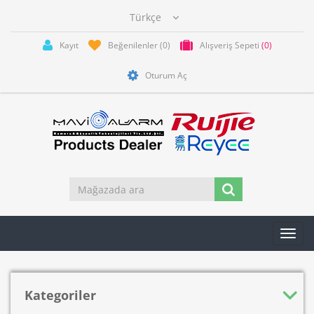
Kayıt
Beğenilenler
(0)
Alışveriş Sepeti
(0)
Oturum Aç
Toggl
navig
Kategoriler