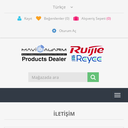
Kayıt
Beğenilenler
(0)
Alışveriş Sepeti
(0)
Oturum Aç
Toggl
navig
İLETİŞİM