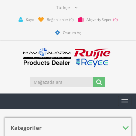
Kayıt
Beğenilenler
(0)
Alışveriş Sepeti
(0)
Oturum Aç
Toggl
navig
Kategoriler