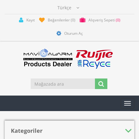
Kayıt
Beğenilenler
(0)
Alışveriş Sepeti
(0)
Oturum Aç
Toggl
navig
Kategoriler