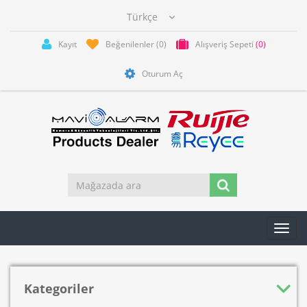
Kayıt
Beğenilenler
(0)
Alışveriş Sepeti
(0)
Oturum Aç
Toggl
navig
Kategoriler