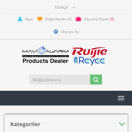
Kayıt
Beğenilenler
(0)
Alışveriş Sepeti
(0)
Oturum Aç
Toggl
navig
Kategoriler